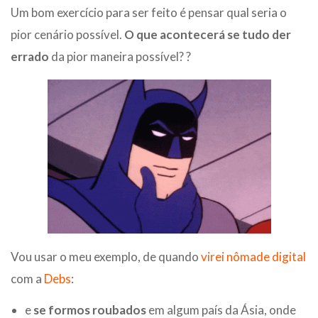
Um bom exercício para ser feito é pensar qual seria o
pior cenário possível.
O que acontecerá se tudo der
errado
da pior maneira possível? ?
Vou usar o meu exemplo, de quando
virei nômade digital
com a
Debs
:
e
se formos roubados
em algum país da Ásia, onde