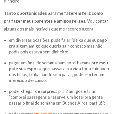
dinheiro.
Tanto oportunidades para me fazerem feliz como
pra fazer meus parentes e amigos felizes
. Vou contar
alguns dos mais incríveis que me recordo agora:
em diversas ocasiões, pude falar “deixa que eu pago”
pra algum amigo que queria sair conosco mas não
podia pois estava sem dinheiro;
pagar um final de semana num hotel bacana
pro meu
pai e sua esposa
, que passaram a vida toda cuidando
dos filhos, trabalhando sem parar, poderem ter um
merecido descanso;
poder chegar de surpresa pra 2 amigos e falar
“comprei passagens e reservei um hotel pra gente
passar o final de semana em Buenos Aires, partiu!”;
poder trazer
um amigo
pra passar umas semanas em