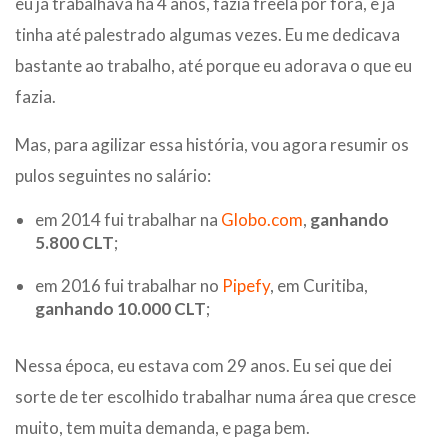
eu já trabalhava há 4 anos, fazia freela por fora, e já
tinha até palestrado algumas vezes. Eu me dedicava
bastante ao trabalho, até porque eu adorava o que eu
fazia.
Mas, para agilizar essa história, vou agora resumir os
pulos seguintes no salário:
em 2014 fui trabalhar na
Globo.com
,
ganhando
5.800 CLT
;
em 2016 fui trabalhar no
Pipefy
, em Curitiba,
ganhando 10.000 CLT
;
Nessa época, eu estava com 29 anos. Eu sei que dei
sorte de ter escolhido trabalhar numa área que cresce
muito, tem muita demanda, e paga bem.